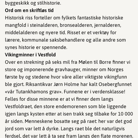
byggeskikk og stilhistorie.
Ord om en skriftløs tid
Historisk riss forteller om fylkets fantastiske historiske
mangfold i steinalderen, bronsealderen, jernalderen,
middelalderen og nyere tid. Risset er et verktøy for
lærere, kommunale saksbehandlere og alle andre som
synes historie er spennende.
Vikingminner i Vestfold
Over en strekning på seks mil fra Mølen til Borre finner vi
store og imponerende gravhauger, minner om Norges
første by og stedene hvor våre aller viktigste vikingfunn
ble gjort. Riksantikvar Jørn Holme har kalt Osebergfunnet
«vår Tutankhamons grav». Funnene er i verdensklasse!
Felles for disse minnene er at vi finner dem langs
Vestfoldraet, den store endemorenen som ble liggende
igjen langs kysten etter at isen trakk seg tilbake for 10 000
år siden. Menneskene bosatte seg på raet: her var det god
jord som var lett å dyrke. Langs raet ble det naturligvis
ferdsel, det var lett å ta seg fram langs den flate morenen.