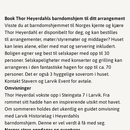
Book Thor Heyerdahls barndomshjem til ditt arrangement
Visste du at barndomshjemmet til Norges kjente og kjære
Thor Heyerdahl er disponibelt for deg, og kan bestilles
til arrangementer, møter/styremøter og middager? Huset
kan leies alene, eller med mat og servering inkludert.
Boligen egner seg best til selskaper med opp til 30
personer. Selskapeligheter med konserter og grilling kan
arrangeres i den fantastiske hagen for opp til ca. 70
personer. Det er også 3 hyggelige soverom i huset.
Kontakt Stavern og Larvik Event for avtale.
Omvisninger
Thor Heyerdal vokste opp i Steingata 7 i Larvik. Fra
rommet sitt hadde han en inspirerende utsikt mot havet.
Om sommeren holdes det ukentlig en guidet omvisning
med Larvik Historielag i Heyerdahls
barndomshjem. Denne er vel verdt å få med seg.
Norges store oppdager og eventyrer