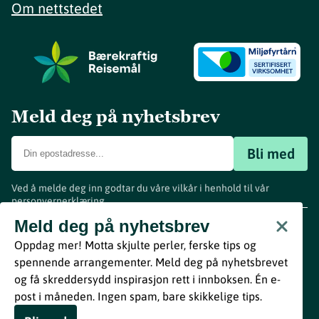
Om nettstedet
Meld deg på nyhetsbrev
Bli med
Ved å melde deg inn godtar du våre vilkår i henhold til vår
personvernerklæring
.
www.visitvestfold.com
Meld deg på nyhetsbrev
Turistinformasjon
Oppdag mer! Motta skjulte perler, ferske tips og
Vestfold Fylkeskommune
spennende arrangementer. Meld deg på nyhetsbrevet
By
Breakfast
og få skreddersydd inspirasjon rett i innboksen. Én e-
post i måneden. Ingen spam, bare skikkelige tips.