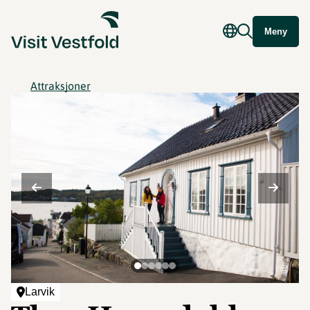
Meny
Attraksjoner
©
Larvik