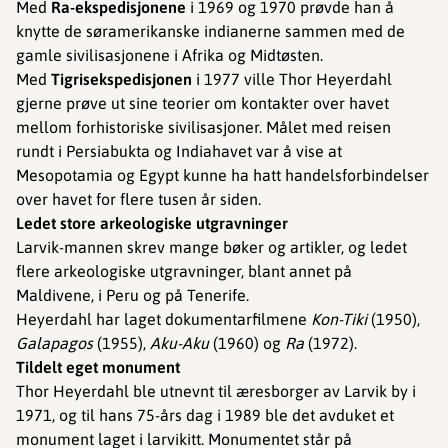
Med
Ra-ekspedisjonene
i 1969 og 1970 prøvde han å
knytte de søramerikanske indianerne sammen med de
gamle sivilisasjonene i Afrika og Midtøsten.
Med
Tigrisekspedisjonen
i 1977 ville Thor Heyerdahl
gjerne prøve ut sine teorier om kontakter over havet
mellom forhistoriske sivilisasjoner. Målet med reisen
rundt i Persiabukta og Indiahavet var å vise at
Mesopotamia og Egypt kunne ha hatt handelsforbindelser
over havet for flere tusen år siden.
Ledet store arkeologiske utgravninger
Larvik-mannen skrev mange bøker og artikler, og ledet
flere arkeologiske utgravninger, blant annet på
Maldivene, i Peru og på Tenerife.
Heyerdahl har laget dokumentarfilmene
Kon-Tiki
(1950),
Galapagos
(1955),
Aku-Aku
(1960) og
Ra
(1972).
Tildelt eget monument
Thor Heyerdahl ble utnevnt til æresborger av Larvik by i
1971, og til hans 75-års dag i 1989 ble det avduket et
monument laget i larvikitt. Monumentet står på