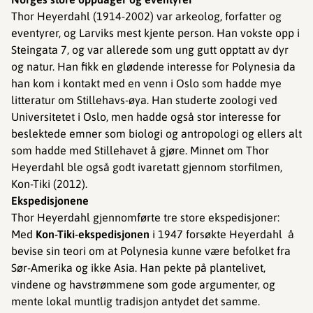
Thor Heyerdahl (1914-2002) var arkeolog, forfatter og
eventyrer, og Larviks mest kjente person. Han vokste opp i
Steingata 7, og var allerede som ung gutt opptatt av dyr
og natur. Han fikk en glødende interesse for Polynesia da
han kom i kontakt med en venn i Oslo som hadde mye
litteratur om Stillehavs-øya. Han studerte zoologi ved
Universitetet i Oslo, men hadde også stor interesse for
beslektede emner som biologi og antropologi og ellers alt
som hadde med Stillehavet å gjøre. Minnet om Thor
Heyerdahl ble også godt ivaretatt gjennom storfilmen,
Kon-Tiki (2012).
Ekspedisjonene
Thor Heyerdahl gjennomførte tre store ekspedisjoner:
Med
Kon-Tiki-ekspedisjonen
i 1947 forsøkte Heyerdahl å
bevise sin teori om at Polynesia kunne være befolket fra
Sør-Amerika og ikke Asia. Han pekte på plantelivet,
vindene og havstrømmene som gode argumenter, og
mente lokal muntlig tradisjon antydet det samme.