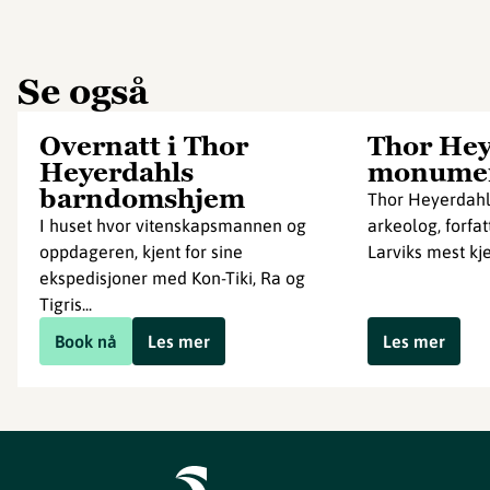
Se også
Overnatt i Thor
Thor Hey
Heyerdahls
monume
barndomshjem
Thor Heyerdahl
I huset hvor vitenskapsmannen og
arkeolog, forfat
oppdageren, kjent for sine
Larviks mest kj
ekspedisjoner med Kon-Tiki, Ra og
Tigris...
Book nå
Les mer
Les mer