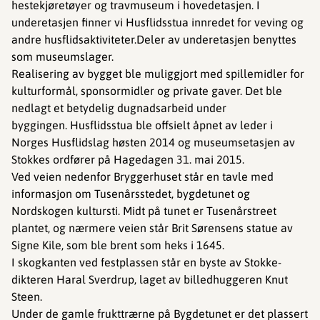
hestekjøretøyer og travmuseum i hovedetasjen. I
underetasjen finner vi Husflidsstua innredet for veving og
andre husflidsaktiviteter.Deler av underetasjen benyttes
som museumslager.
Realisering av bygget ble muliggjort med spillemidler for
kulturformål, sponsormidler og private gaver. Det ble
nedlagt et betydelig dugnadsarbeid under
byggingen. Husflidsstua ble offsielt åpnet av leder i
Norges Husflidslag høsten 2014 og museumsetasjen av
Stokkes ordfører på Hagedagen 31. mai 2015.
Ved veien nedenfor Bryggerhuset står en tavle med
informasjon om Tusenårsstedet, bygdetunet og
Nordskogen kultursti. Midt på tunet er Tusenårstreet
plantet, og nærmere veien står Brit Sørensens statue av
Signe Kile, som ble brent som heks i 1645.
I skogkanten ved festplassen står en byste av Stokke-
dikteren Haral Sverdrup, laget av billedhuggeren Knut
Steen.
Under de gamle frukttrærne på Bygdetunet er det plassert