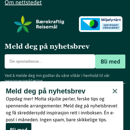
Om nettstedet
Meld deg på nyhetsbrev
Bli med
Ved å melde deg inn godtar du våre vilkår i henhold til vår
personvernerklæring
.
www.visitvestfold.com
Meld deg på nyhetsbrev
Turistinformasjon
Oppdag mer! Motta skjulte perler, ferske tips og
Vestfold Fylkeskommune
spennende arrangementer. Meld deg på nyhetsbrevet
By
Breakfast
og få skreddersydd inspirasjon rett i innboksen. Én e-
post i måneden. Ingen spam, bare skikkelige tips.
Bli med