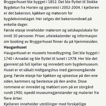
Bryggerhuset ble bygget i 1852. Det ble flyttet til Stokke
Bygdetun fra Horten og gjenreist i 2002-2004. I kjelleren
er det bakerovn, kjøkken og møterom for
bygdekvinnelaget. Her selges det bakerovnsbrød på
enkelte dager.
Første etasje inneholder møterom og selskapslokale for
inntil 30 personer. Priser, utleiekalender og informasjon
om booking av Bryggerhuset finner du på hjemmesiden.
Hauganhuset
Hauganhuset er museets hovedbygning. Det ble bygget i
1740 i Arnadal og ble flyttet til tunet i 1978. Her ble det
gjenreist på full kjeller og innredett som bygdemuseum.
Huset er et såkalt midtgangshus med gjennomgående
gang. Første etasje har kjøkken og spisestue på den ene
siden, kammers og bestestue på den andre. Disse
rommene er innredet og møblert som på en storgård
rundt 1900, ispedd museumsgjenstander og malerier fra
flere årtier.
Kjelleren inneholder utstillinger med forskjellige