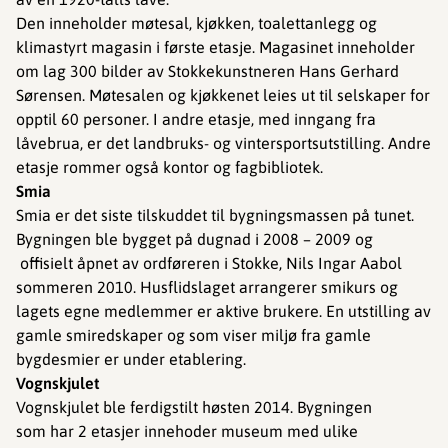
Den inneholder møtesal, kjøkken, toalettanlegg og
klimastyrt magasin i første etasje. Magasinet inneholder
om lag 300 bilder av Stokkekunstneren Hans Gerhard
Sørensen. Møtesalen og kjøkkenet leies ut til selskaper for
opptil 60 personer. I andre etasje, med inngang fra
låvebrua, er det landbruks- og vintersportsutstilling. Andre
etasje rommer også kontor og fagbibliotek.
Smia
Smia er det siste tilskuddet til bygningsmassen på tunet.
Bygningen ble bygget på dugnad i 2008 – 2009 og
offisielt åpnet av ordføreren i Stokke, Nils Ingar Aabol
sommeren 2010. Husflidslaget arrangerer smikurs og
lagets egne medlemmer er aktive brukere. En utstilling av
gamle smiredskaper og som viser miljø fra gamle
bygdesmier er under etablering.
Vognskjulet
Vognskjulet ble ferdigstilt høsten 2014. Bygningen
som har 2 etasjer innehoder museum med ulike