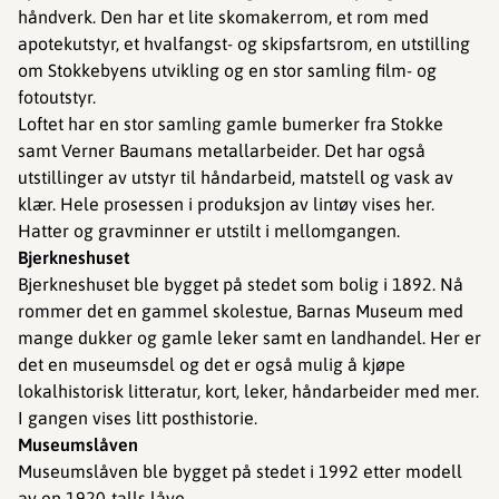
håndverk. Den har et lite skomakerrom, et rom med
apotekutstyr, et hvalfangst- og skipsfartsrom, en utstilling
om Stokkebyens utvikling og en stor samling film- og
fotoutstyr.
Loftet har en stor samling gamle bumerker fra Stokke
samt Verner Baumans metallarbeider. Det har også
utstillinger av utstyr til håndarbeid, matstell og vask av
klær. Hele prosessen i produksjon av lintøy vises her.
Hatter og gravminner er utstilt i mellomgangen.
Bjerkneshuset
Bjerkneshuset ble bygget på stedet som bolig i 1892. Nå
rommer det en gammel skolestue, Barnas Museum med
mange dukker og gamle leker samt en landhandel. Her er
det en museumsdel og det er også mulig å kjøpe
lokalhistorisk litteratur, kort, leker, håndarbeider med mer.
I gangen vises litt posthistorie.
Museumslåven
Museumslåven ble bygget på stedet i 1992 etter modell
av en 1920-talls låve.