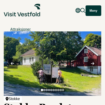
Meny
Attraksjoner
©
Stokke