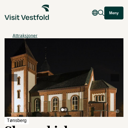
Meny
Attraksjoner
©
Tønsberg