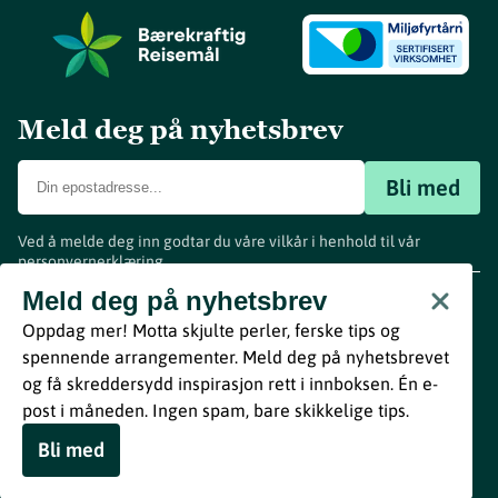
Meld deg på nyhetsbrev
Bli med
Ved å melde deg inn godtar du våre vilkår i henhold til vår
personvernerklæring
.
www.visitvestfold.com
Meld deg på nyhetsbrev
Turistinformasjon
Oppdag mer! Motta skjulte perler, ferske tips og
Vestfold Fylkeskommune
spennende arrangementer. Meld deg på nyhetsbrevet
By
Breakfast
og få skreddersydd inspirasjon rett i innboksen. Én e-
post i måneden. Ingen spam, bare skikkelige tips.
Bli med