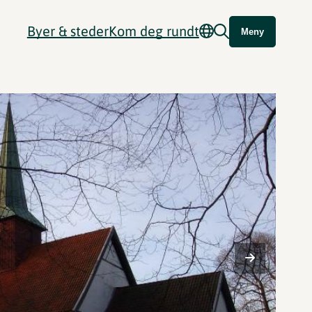
Byer & steder
Kom deg rundt
Meny