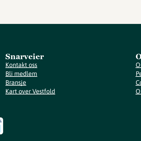
Snarveier
O
Kontakt oss
O
Bli medlem
P
Bransje
C
Kart over Vestfold
O