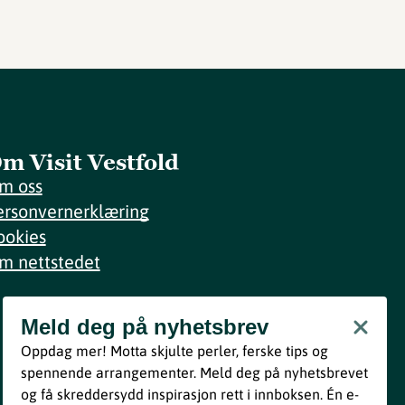
m Visit Vestfold
m oss
ersonvernerklæring
ookies
m nettstedet
Meld deg på nyhetsbrev
Meld deg på nyhetsbrev
Oppdag mer! Motta skjulte perler, ferske tips og
Bli med
spennende arrangementer. Meld deg på nyhetsbrevet
og få skreddersydd inspirasjon rett i innboksen. Én e-
Ved å melde deg inn godtar du våre vilkår i henhold til vår