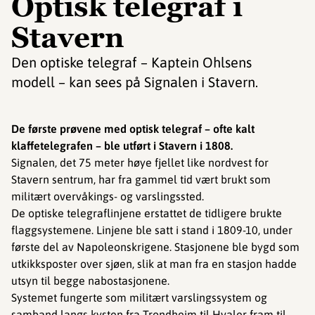
Optisk telegraf i
Stavern
Den optiske telegraf – Kaptein Ohlsens
modell – kan sees på Signalen i Stavern.
De første prøvene med optisk telegraf – ofte kalt
klaffetelegrafen – ble utført i Stavern i 1808.
Signalen, det 75 meter høye fjellet like nordvest for
Stavern sentrum, har fra gammel tid vært brukt som
militært overvåkings- og varslingssted.
De optiske telegraflinjene erstattet de tidligere brukte
flaggsystemene. Linjene ble satt i stand i 1809-10, under
første del av Napoleonskrigene. Stasjonene ble bygd som
utkikksposter over sjøen, slik at man fra en stasjon hadde
utsyn til begge nabostasjonene.
Systemet fungerte som militært varslingssystem og
samband langs kysten fra Trondheim til Hvaler fram til