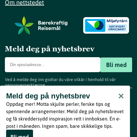
Om nettstedet
Meld deg på nyhetsbrev
Bli med
Ved å melde deg inn godtar du våre vilkår i henhold til vår
personvernerklæring
.
www.visitvestfold.com
Meld deg på nyhetsbrev
Turistinformasjon
Oppdag mer! Motta skjulte perler, ferske tips og
Vestfold Fylkeskommune
spennende arrangementer. Meld deg på nyhetsbrevet
By
Breakfast
og få skreddersydd inspirasjon rett i innboksen. Én e-
post i måneden. Ingen spam, bare skikkelige tips.
Bli med