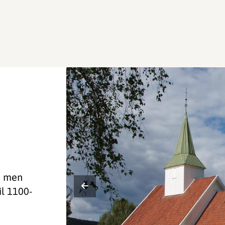
9, men
il 1100-