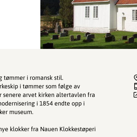
og tømmer i romansk stil.
kirkeskip i tømmer som følge av
 senere arvet kirken altertavlen fra
odernisering i 1854 endte opp i
Asker museum.
 nye klokker fra Nauen Klokkestøperi