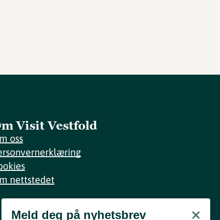
m Visit Vestfold
m oss
ersonvernerklæring
ookies
m nettstedet
Meld deg på nyhetsbrev
Meld deg på nyhetsbrev