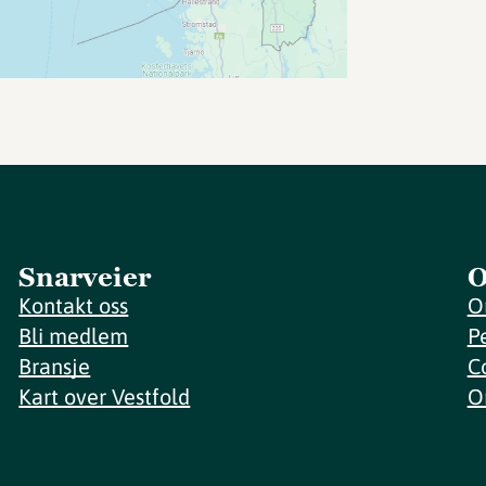
Snarveier
O
Kontakt oss
O
Bli medlem
P
Bransje
C
Kart over Vestfold
O