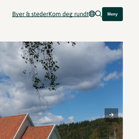
Byer & steder
Kom deg rundt
Meny