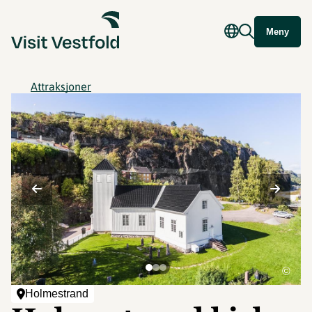
Meny
Attraksjoner
©
Holmestrand