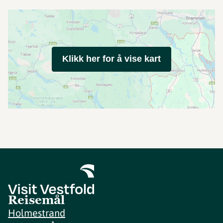
Klikk her for å vise kart
Reisemål
Holmestrand