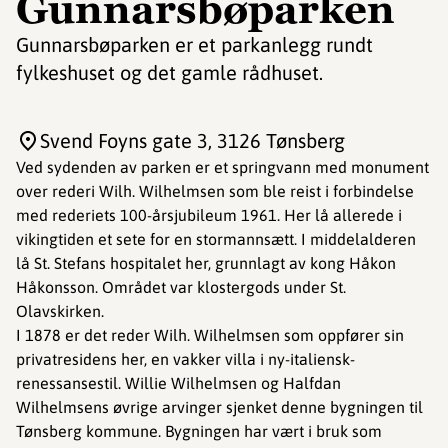
Gunnarsbøparken
Gunnarsbøparken er et parkanlegg rundt
fylkeshuset og det gamle rådhuset.
Svend Foyns gate 3
, 3126 Tønsberg
Ved sydenden av parken er et springvann med monument
over rederi Wilh. Wilhelmsen som ble reist i forbindelse
med rederiets 100-årsjubileum 1961. Her lå allerede i
vikingtiden et sete for en stormannsætt. I middelalderen
lå St. Stefans hospitalet her, grunnlagt av kong Håkon
Håkonsson. Området var klostergods under St.
Olavskirken.
I 1878 er det reder Wilh. Wilhelmsen som oppfører sin
privatresidens her, en vakker villa i ny-italiensk-
renessansestil. Willie Wilhelmsen og Halfdan
Wilhelmsens øvrige arvinger sjenket denne bygningen til
Tønsberg kommune. Bygningen har vært i bruk som