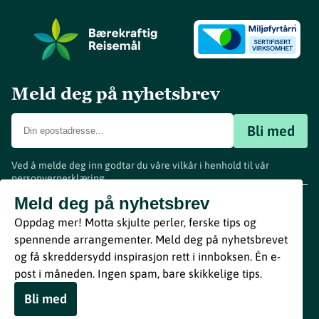
Meld deg på nyhetsbrev
Bli med
Ved å melde deg inn godtar du våre vilkår i henhold til vår
personvernerklæring
.
www.visitvestfold.com
Meld deg på nyhetsbrev
Turistinformasjon
Oppdag mer! Motta skjulte perler, ferske tips og
Vestfold Fylkeskommune
spennende arrangementer. Meld deg på nyhetsbrevet
By
Breakfast
og få skreddersydd inspirasjon rett i innboksen. Én e-
post i måneden. Ingen spam, bare skikkelige tips.
Bli med