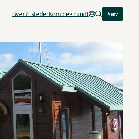
Byer & steder
Kom deg rundt
Meny