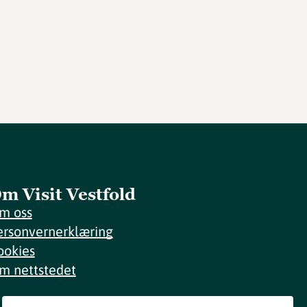
m Visit Vestfold
m oss
ersonvernerklæring
ookies
m nettstedet
Meld deg på nyhetsbrev