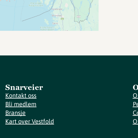
Snarveier
O
Kontakt oss
O
Bli medlem
P
Bransje
C
Kart over Vestfold
O