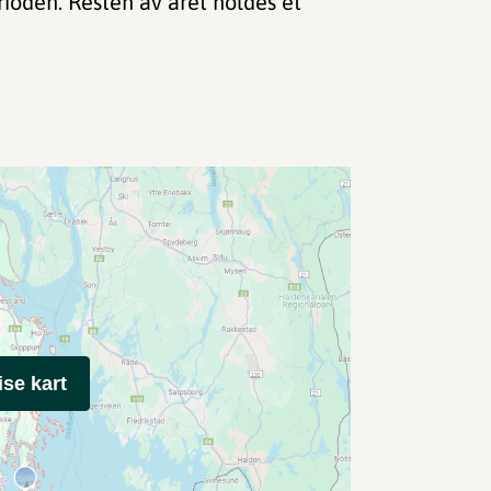
ioden. Resten av året holdes et
ise kart