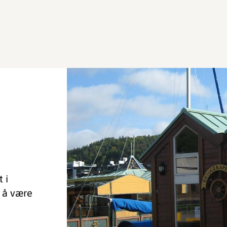
 i
 å være