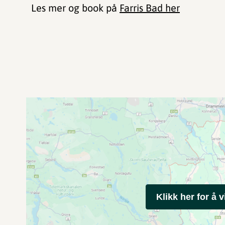
Les mer og book på
Farris Bad her
Klikk her for å v