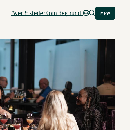
Byer & steder
Kom deg rundt
Meny