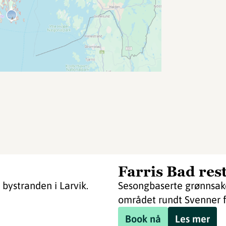
Farris Bad res
 bystranden i Larvik.
Sesongbaserte grønnsaker
området rundt Svenner f
Book nå
Les mer