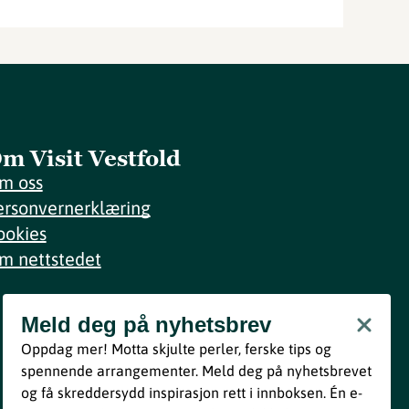
m Visit Vestfold
m oss
ersonvernerklæring
ookies
m nettstedet
Meld deg på nyhetsbrev
Meld deg på nyhetsbrev
Oppdag mer! Motta skjulte perler, ferske tips og
Bli med
spennende arrangementer. Meld deg på nyhetsbrevet
og få skreddersydd inspirasjon rett i innboksen. Én e-
Ved å melde deg inn godtar du våre vilkår i henhold til vår