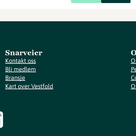
Snarveier
O
Kontakt oss
O
Bli medlem
P
Bransje
C
Kart over Vestfold
O