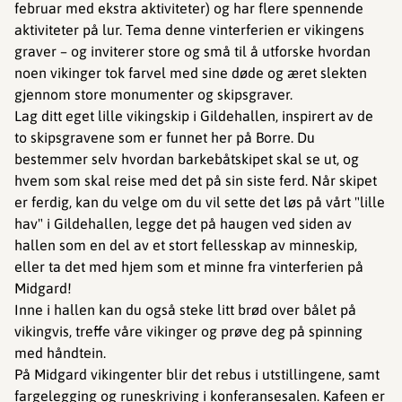
februar med ekstra aktiviteter) og har flere spennende
aktiviteter på lur. Tema denne vinterferien er vikingens
graver – og inviterer store og små til å utforske hvordan
noen vikinger tok farvel med sine døde og æret slekten
gjennom store monumenter og skipsgraver.
Lag ditt eget lille vikingskip i Gildehallen, inspirert av de
to skipsgravene som er funnet her på Borre. Du
bestemmer selv hvordan barkebåtskipet skal se ut, og
hvem som skal reise med det på sin siste ferd. Når skipet
er ferdig, kan du velge om du vil sette det løs på vårt "lille
hav" i Gildehallen, legge det på haugen ved siden av
hallen som en del av et stort fellesskap av minneskip,
eller ta det med hjem som et minne fra vinterferien på
Midgard!
Inne i hallen kan du også steke litt brød over bålet på
vikingvis, treffe våre vikinger og prøve deg på spinning
med håndtein.
På Midgard vikingenter blir det rebus i utstillingene, samt
fargelegging og runeskriving i konferansesalen. Kafeen er