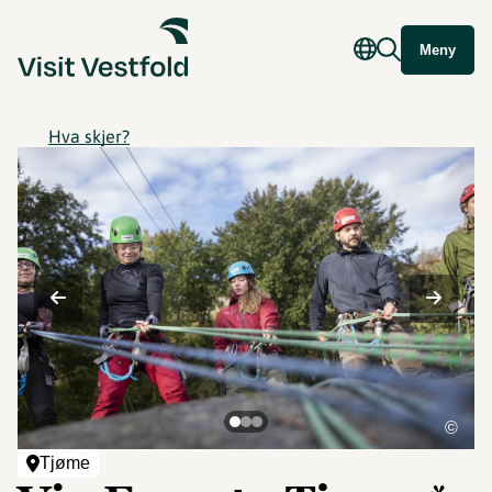
Meny
Hva skjer?
©
Tjøme