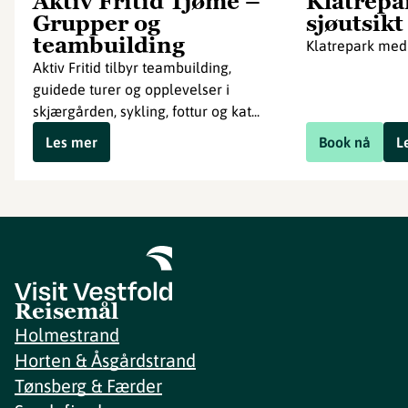
Aktiv Fritid Tjøme –
Klatrepa
Grupper og
sjøutsikt
teambuilding
Klatrepark med 
Aktiv Fritid tilbyr teambuilding,
guidede turer og opplevelser i
skjærgården, sykling, fottur og kat...
Les mer
Book nå
L
Reisemål
Holmestrand
Horten & Åsgårdstrand
Tønsberg & Færder