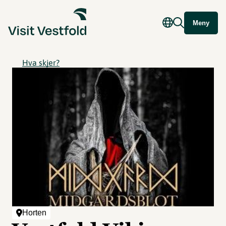
Meny
Hva skjer?
Horten