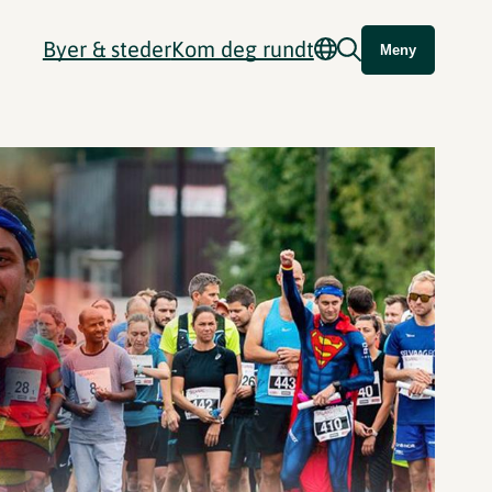
Byer & steder
Kom deg rundt
Meny