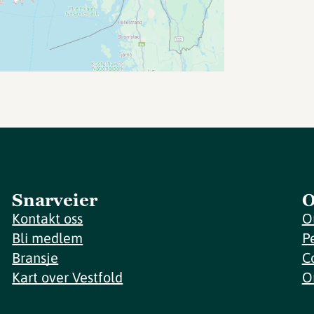
Snarveier
O
Kontakt oss
O
Bli medlem
P
Bransje
C
Kart over Vestfold
O