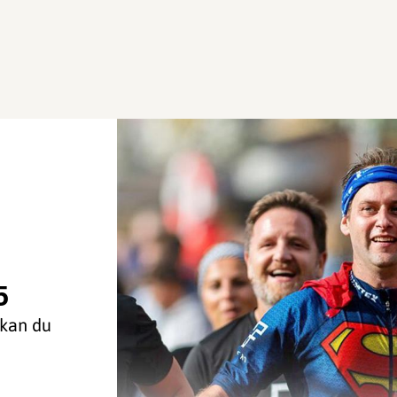
5
 kan du