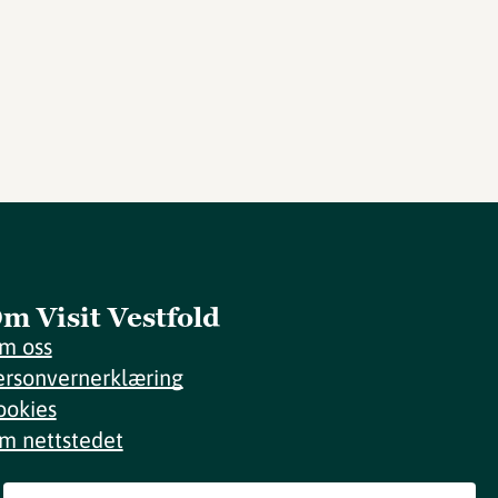
m Visit Vestfold
m oss
ersonvernerklæring
ookies
m nettstedet