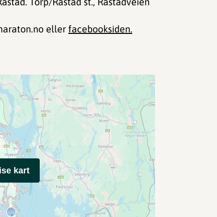
 Råstad. Torp/Råstad st., Råstadveien
araton.no eller
facebooksiden.
ise kart