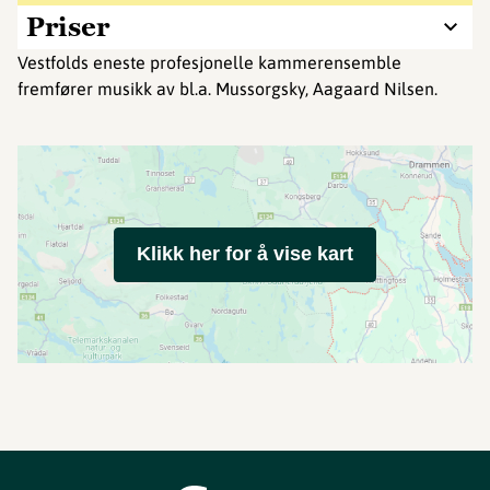
Priser
Vestfolds eneste profesjonelle kammerensemble
fremfører musikk av bl.a. Mussorgsky, Aagaard Nilsen.
Klikk her for å vise kart