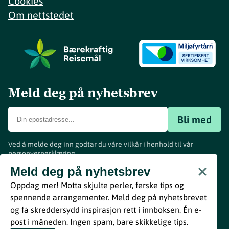
Cookies
Om nettstedet
Meld deg på nyhetsbrev
Bli med
Ved å melde deg inn godtar du våre vilkår i henhold til vår
personvernerklæring
.
www.visitvestfold.com
Meld deg på nyhetsbrev
Turistinformasjon
Oppdag mer! Motta skjulte perler, ferske tips og
Vestfold Fylkeskommune
spennende arrangementer. Meld deg på nyhetsbrevet
By
Breakfast
og få skreddersydd inspirasjon rett i innboksen. Én e-
post i måneden. Ingen spam, bare skikkelige tips.