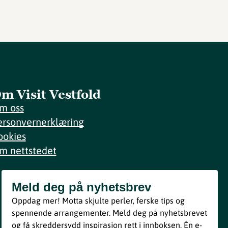
m Visit Vestfold
m oss
ersonvernerklæring
ookies
m nettstedet
Meld deg på nyhetsbrev
Meld deg på nyhetsbrev
Oppdag mer! Motta skjulte perler, ferske tips og
Bli med
spennende arrangementer. Meld deg på nyhetsbrevet
og få skreddersydd inspirasjon rett i innboksen. Én e-