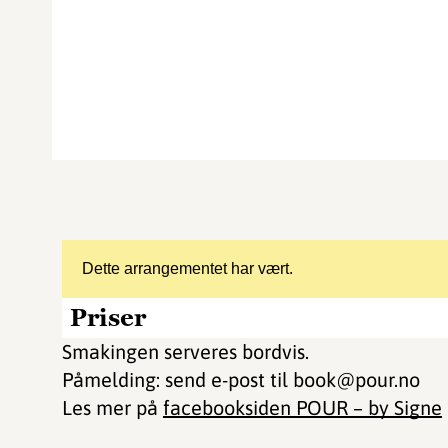
Dette arrangementet har vært.
Priser
Smakingen serveres bordvis.
Påmelding: send e-post til book@pour.no
Les mer på
facebooksiden POUR – by Signe