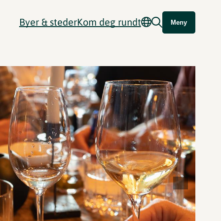
Byer & steder
Kom deg rundt
Meny