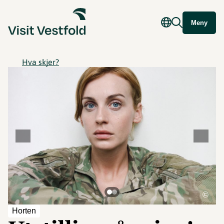
Meny
Hva skjer?
©
Horten