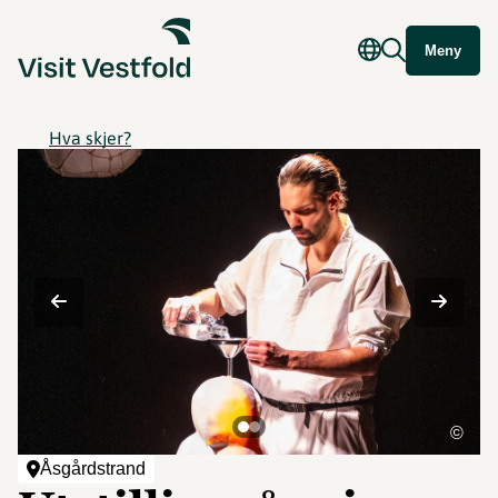
Meny
Hva skjer?
©
Åsgårdstrand