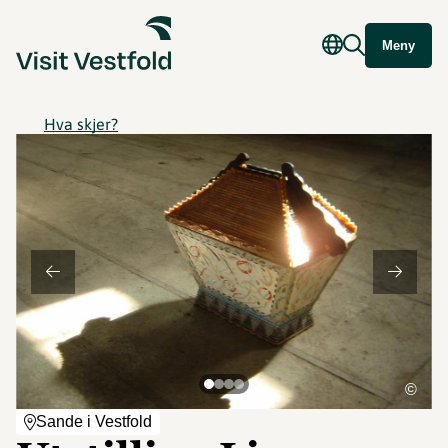
Meny
Hva skjer?
©
Sande i Vestfold