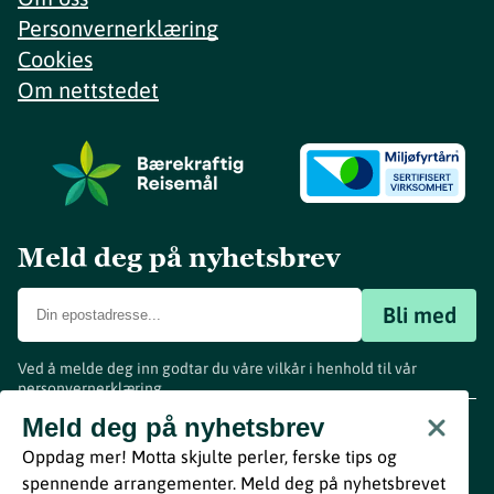
Personvernerklæring
Cookies
Om nettstedet
Meld deg på nyhetsbrev
Bli med
Ved å melde deg inn godtar du våre vilkår i henhold til vår
personvernerklæring
.
www.visitvestfold.com
Meld deg på nyhetsbrev
Turistinformasjon
Oppdag mer! Motta skjulte perler, ferske tips og
Vestfold Fylkeskommune
spennende arrangementer. Meld deg på nyhetsbrevet