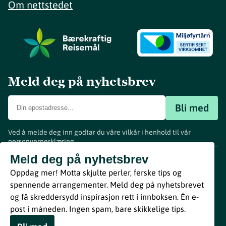
Om nettstedet
Meld deg på nyhetsbrev
Bli med
Ved å melde deg inn godtar du våre vilkår i henhold til vår
personvernerklæring
.
www.visitvestfold.com
Meld deg på nyhetsbrev
Turistinformasjon
Oppdag mer! Motta skjulte perler, ferske tips og
Vestfold Fylkeskommune
spennende arrangementer. Meld deg på nyhetsbrevet
By
Breakfast
og få skreddersydd inspirasjon rett i innboksen. Én e-
post i måneden. Ingen spam, bare skikkelige tips.