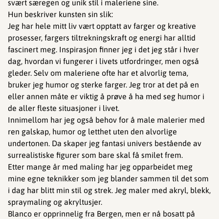
svært særegen og unik stil i maleriene sine.
Hun beskriver kunsten sin slik:
Jeg har hele mitt liv vært opptatt av farger og kreative
prosesser, fargers tiltrekningskraft og energi har alltid
fascinert meg. Inspirasjon finner jeg i det jeg står i hver
dag, hvordan vi fungerer i livets utfordringer, men også
gleder. Selv om maleriene ofte har et alvorlig tema,
bruker jeg humor og sterke farger. Jeg tror at det på en
eller annen måte er viktig å prøve å ha med seg humor i
de aller fleste situasjoner i livet.
Innimellom har jeg også behov for å male malerier med
ren galskap, humor og letthet uten den alvorlige
undertonen. Da skaper jeg fantasi univers bestående av
surrealistiske figurer som bare skal få smilet frem.
Etter mange år med maling har jeg opparbeidet meg
mine egne teknikker som jeg blander sammen til det som
i dag har blitt min stil og strek. Jeg maler med akryl, blekk,
spraymaling og akryltusjer.
Blanco er opprinnelig fra Bergen, men er nå bosatt på