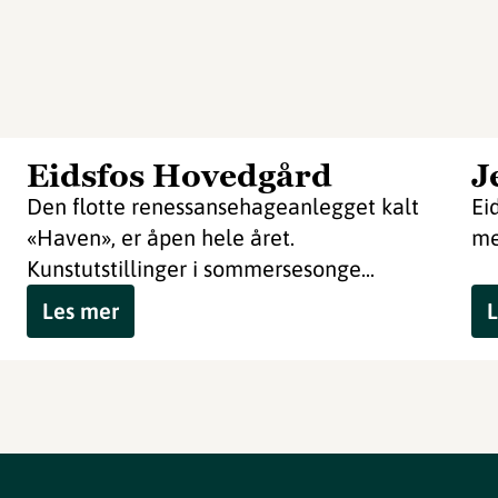
Eidsfos Hovedgård
J
Den flotte renessansehageanlegget kalt
Ei
«Haven», er åpen hele året.
me
Kunstutstillinger i sommersesonge...
Les mer
L