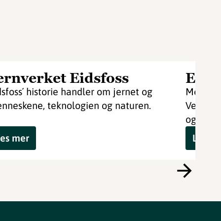
ernverket Eidsfoss
Eids
dsfoss´ historie handler om jernet og
Mellom 
nneskene, teknologien og naturen.
Vestfold
og leve
es mer
Les m