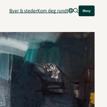
Byer & steder
Kom deg rundt
Meny