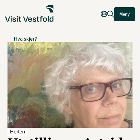
Meny
Hva skjer?
Horten