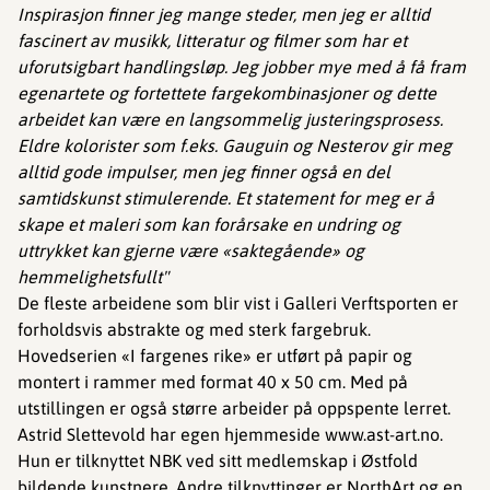
Inspirasjon finner jeg mange steder, men jeg er alltid
fascinert av musikk, litteratur og filmer som har et
uforutsigbart handlingsløp. Jeg jobber mye med å få fram
egenartete og fortettete fargekombinasjoner og dette
arbeidet kan være en langsommelig justeringsprosess.
Eldre kolorister som f.eks. Gauguin og Nesterov gir meg
alltid gode impulser, men jeg finner også en del
samtidskunst stimulerende. Et statement for meg er å
skape et maleri som kan forårsake en undring og
uttrykket kan gjerne være «saktegående» og
hemmelighetsfullt"
De fleste arbeidene som blir vist i Galleri Verftsporten er
forholdsvis abstrakte og med sterk fargebruk.
Hovedserien «I fargenes rike» er utført på papir og
montert i rammer med format 40 x 50 cm. Med på
utstillingen er også større arbeider på oppspente lerret.
Astrid Slettevold har egen hjemmeside www.ast-art.no.
Hun er tilknyttet NBK ved sitt medlemskap i Østfold
bildende kunstnere. Andre tilknyttinger er NorthArt og en