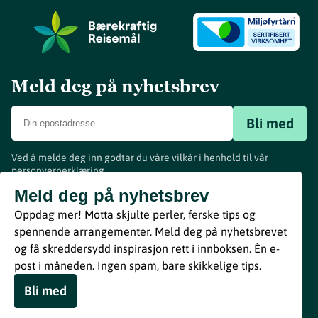
Meld deg på nyhetsbrev
Bli med
Ved å melde deg inn godtar du våre vilkår i henhold til vår
personvernerklæring
.
www.visitvestfold.com
Meld deg på nyhetsbrev
Turistinformasjon
Oppdag mer! Motta skjulte perler, ferske tips og
Vestfold Fylkeskommune
spennende arrangementer. Meld deg på nyhetsbrevet
By
Breakfast
og få skreddersydd inspirasjon rett i innboksen. Én e-
post i måneden. Ingen spam, bare skikkelige tips.
Bli med