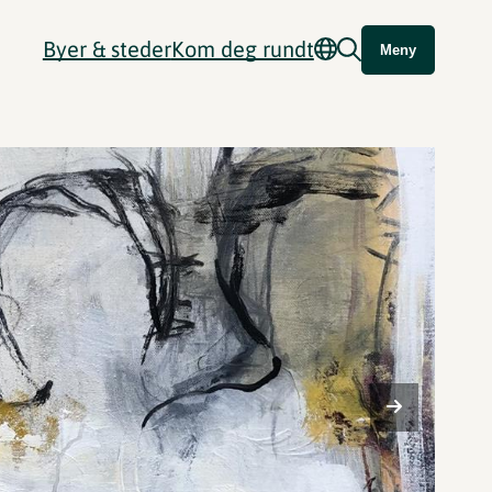
Byer & steder
Kom deg rundt
Meny