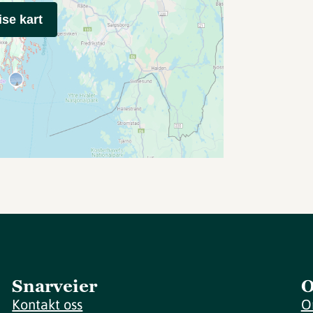
ise kart
Snarveier
O
Kontakt oss
O