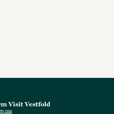
m Visit Vestfold
m oss