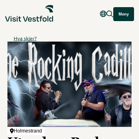
Meny
Hva skjer?
Holmestrand