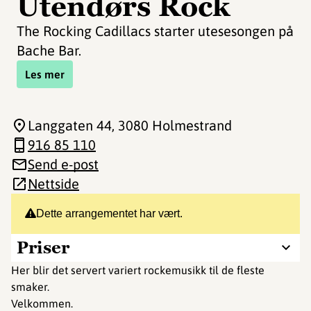
Utendørs Rock
The Rocking Cadillacs starter utesesongen på
Bache Bar.
Les mer
Langgaten 44
, 3080 Holmestrand
916 85 110
Send e-post
Nettside
Dette arrangementet har vært.
Priser
Her blir det servert variert rockemusikk til de fleste
smaker.
Velkommen.