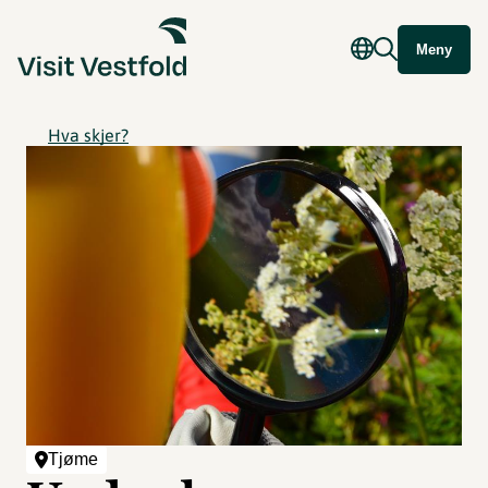
Meny
Hva skjer?
Tjøme