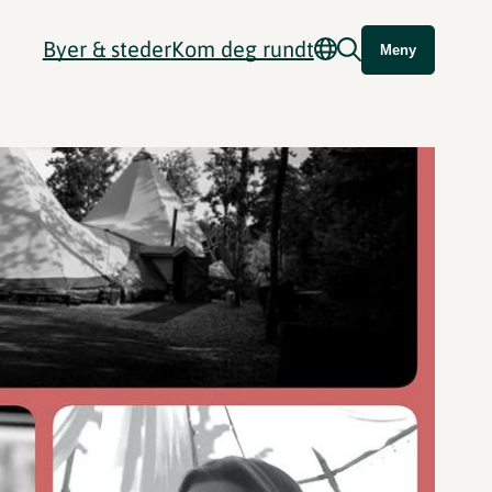
Byer & steder
Kom deg rundt
Meny