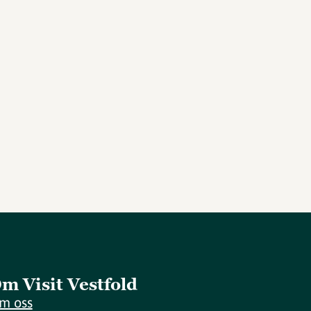
m Visit Vestfold
m oss