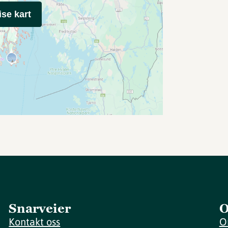
ise kart
Snarveier
O
Kontakt oss
O