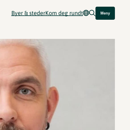
Byer & steder
Kom deg rundt
Meny