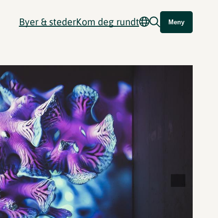
Byer & steder
Kom deg rundt
Meny