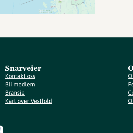
Snarveier
O
Kontakt oss
O
Bli medlem
P
Bransje
C
Kart over Vestfold
O