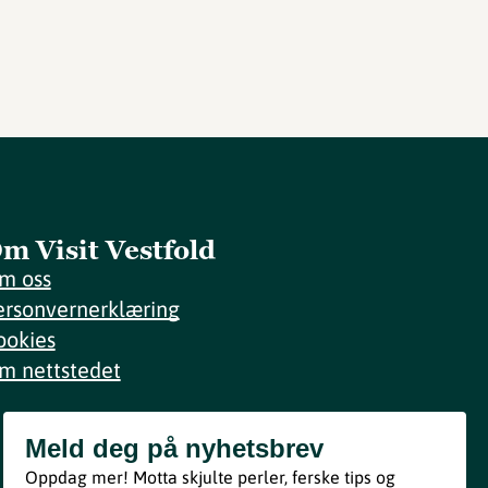
m Visit Vestfold
m oss
ersonvernerklæring
ookies
m nettstedet
Meld deg på nyhetsbrev
Meld deg på nyhetsbrev
Oppdag mer! Motta skjulte perler, ferske tips og
Bli med