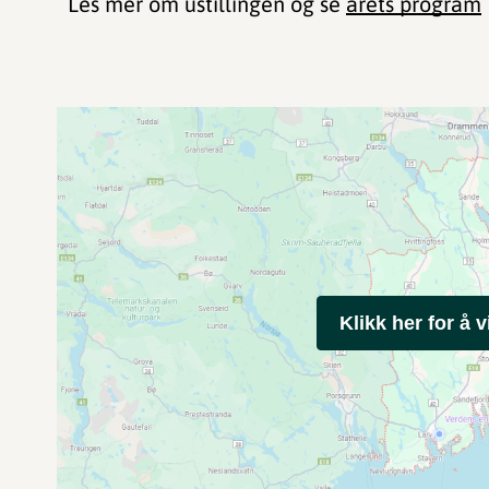
Les mer om ustillingen og se
årets program
Klikk her for å v