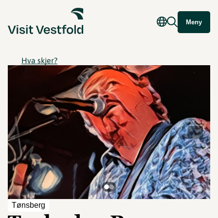
Meny
Hva skjer?
©
Tønsberg