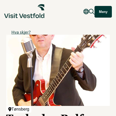
Meny
Hva skjer?
Tønsberg