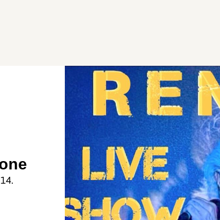
gone
 14.