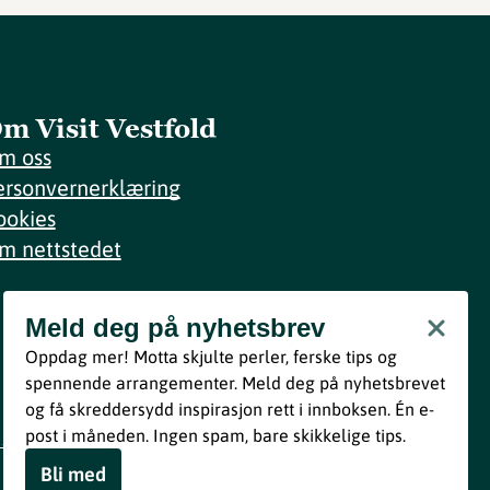
m Visit Vestfold
m oss
ersonvernerklæring
ookies
m nettstedet
Meld deg på nyhetsbrev
Meld deg på nyhetsbrev
Oppdag mer! Motta skjulte perler, ferske tips og
Bli med
spennende arrangementer. Meld deg på nyhetsbrevet
og få skreddersydd inspirasjon rett i innboksen. Én e-
Ved å melde deg inn godtar du våre vilkår i henhold til vår
post i måneden. Ingen spam, bare skikkelige tips.
personvernerklæring
.
Bli med