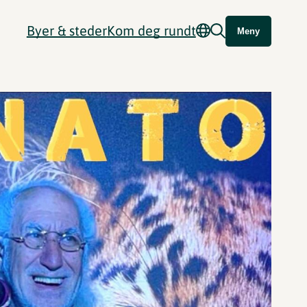
Byer & steder
Kom deg rundt
Meny