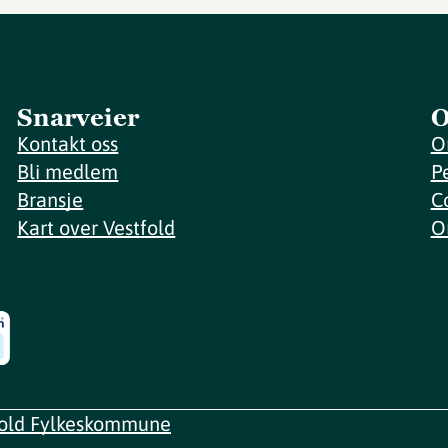
Snarveier
O
Kontakt oss
O
Bli medlem
P
Bransje
C
Kart over Vestfold
O
fold Fylkeskommune