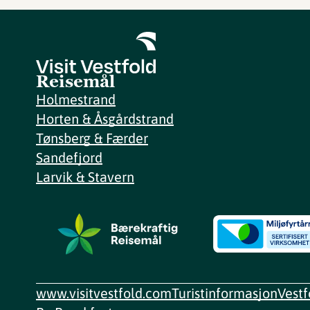
Reisemål
Holmestrand
Horten & Åsgårdstrand
Tønsberg & Færder
Sandefjord
Larvik & Stavern
www.visitvestfold.com
Turistinformasjon
Vest