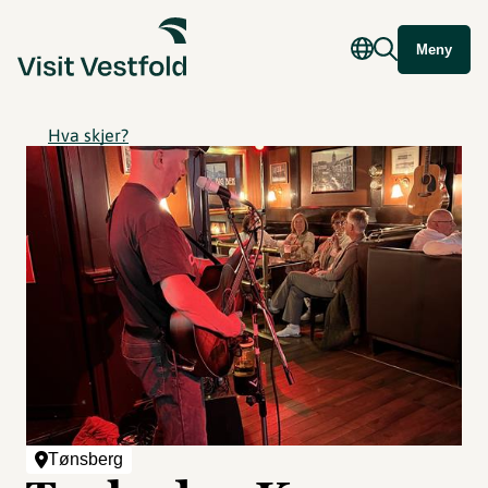
Meny
Hva skjer?
Tønsberg