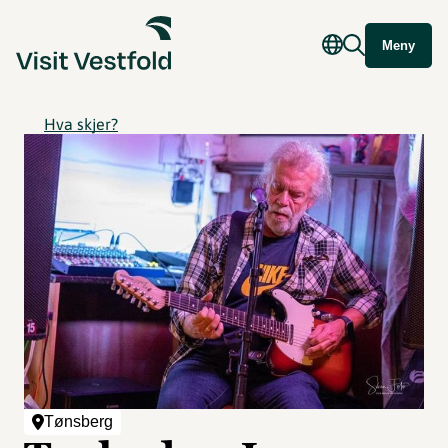
Meny
Hva skjer?
Tønsberg