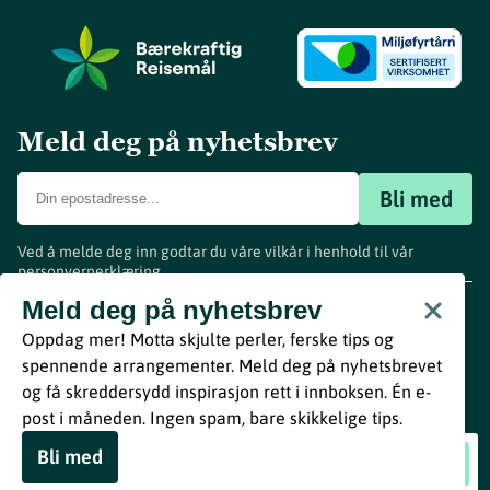
Meld deg på nyhetsbrev
Bli med
Ved å melde deg inn godtar du våre vilkår i henhold til vår
personvernerklæring
.
www.visitvestfold.com
Meld deg på nyhetsbrev
Turistinformasjon
Oppdag mer! Motta skjulte perler, ferske tips og
Vestfold Fylkeskommune
spennende arrangementer. Meld deg på nyhetsbrevet
By
Breakfast
og få skreddersydd inspirasjon rett i innboksen. Én e-
post i måneden. Ingen spam, bare skikkelige tips.
Bli med
Trang Fødsel
Book nå