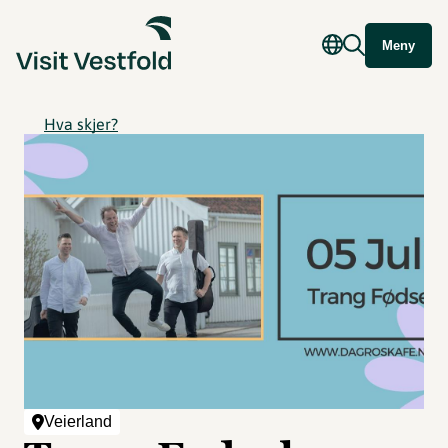
Meny
Hva skjer?
Veierland