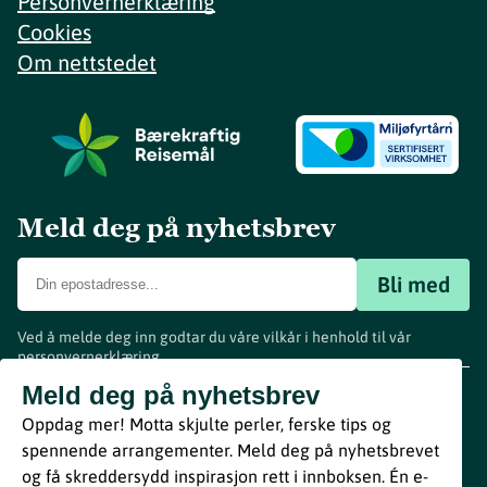
Personvernerklæring
Cookies
Om nettstedet
Meld deg på nyhetsbrev
Bli med
Ved å melde deg inn godtar du våre vilkår i henhold til vår
personvernerklæring
.
www.visitvestfold.com
Meld deg på nyhetsbrev
Turistinformasjon
Oppdag mer! Motta skjulte perler, ferske tips og
Vestfold Fylkeskommune
spennende arrangementer. Meld deg på nyhetsbrevet
By
Breakfast
og få skreddersydd inspirasjon rett i innboksen. Én e-