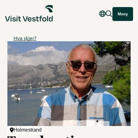
Meny
Hva skjer?
Holmestrand