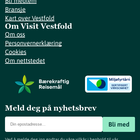
Bli medlem
Bransje
Kart over Vestfold
Om Visit Vestfold
Om oss
Personvernerklæring
Cookies
Om nettstedet
Meld deg på nyhetsbrev
Bli med
Ved å melde deg inn godtar du våre vilkår i henhold til vår