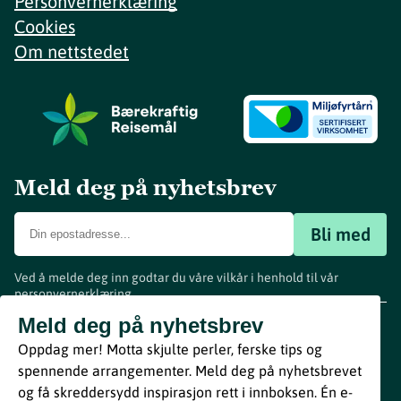
Personvernerklæring
Cookies
Om nettstedet
Meld deg på nyhetsbrev
Bli med
Ved å melde deg inn godtar du våre vilkår i henhold til vår
personvernerklæring
.
www.visitvestfold.com
Meld deg på nyhetsbrev
Turistinformasjon
Oppdag mer! Motta skjulte perler, ferske tips og
Vestfold Fylkeskommune
spennende arrangementer. Meld deg på nyhetsbrevet
By
Breakfast
og få skreddersydd inspirasjon rett i innboksen. Én e-