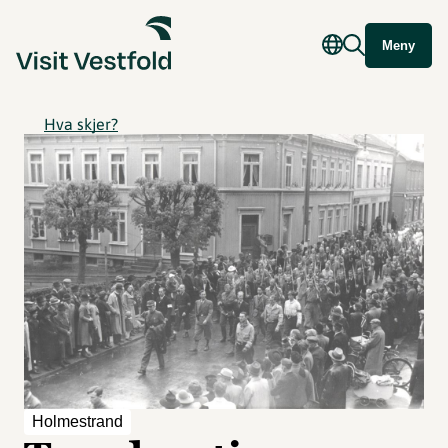
Meny
Hva skjer?
Holmestrand