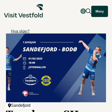
Meny
Hva skjer?
Sandefjord