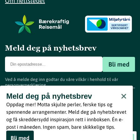
Om nettstedet
Meld deg på nyhetsbrev
Bli med
Ved å melde deg inn godtar du våre vilkår i henhold til vår
personvernerklæring
.
www.visitvestfold.com
Meld deg på nyhetsbrev
Turistinformasjon
Oppdag mer! Motta skjulte perler, ferske tips og
Vestfold Fylkeskommune
spennende arrangementer. Meld deg på nyhetsbrevet
By
Breakfast
og få skreddersydd inspirasjon rett i innboksen. Én e-
post i måneden. Ingen spam, bare skikkelige tips.
Bli med