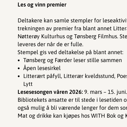
Les og vinn premier
Deltakere kan samle stempler for leseaktivit
trekningen av premier fra blant annet Litt
Nøtterøy Kulturhus og Tønsberg Filmhus. Ste
leveres der når de er fulle.
Stempel gis ved deltakelse på blant annet:
Tønsberg og Færder leser stille sammen
Åpen lesesirkel
Litterært påfyll, Litterær kveldsstund, Poesikveld, Åpen scene eller Strikk &
Lytt
Lesesesongen våren 2026:
9. mars – 15. juni.
Bibliotekets ansatte er til stede i lesetiden 
også mulig å bli værende lenger for dem som
Mat og drikke kan kjøpes hos WITH Bok og Kaf