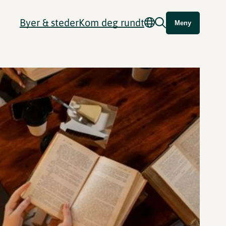
Byer & steder
Kom deg rundt
Meny