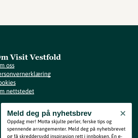
m Visit Vestfold
m oss
ersonvernerklæring
ookies
m nettstedet
Meld deg på nyhetsbrev
Meld deg på nyhetsbrev
Oppdag mer! Motta skjulte perler, ferske tips og
Bli med
spennende arrangementer. Meld deg på nyhetsbrevet
og få skreddersydd inspirasjon rett i innboksen. Én e-