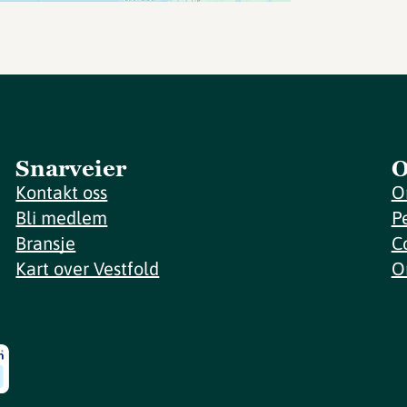
Snarveier
O
Kontakt oss
O
Bli medlem
P
Bransje
C
Kart over Vestfold
O