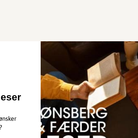
leser
ønsker
?