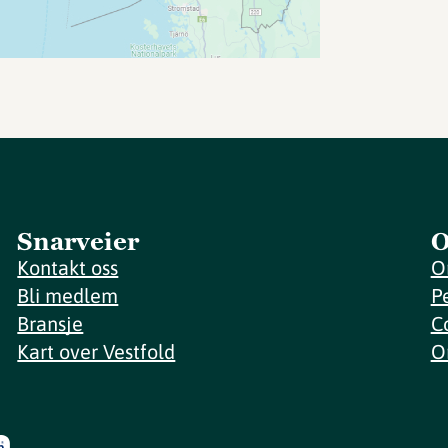
Snarveier
O
Kontakt oss
O
Bli medlem
P
Bransje
C
Kart over Vestfold
O