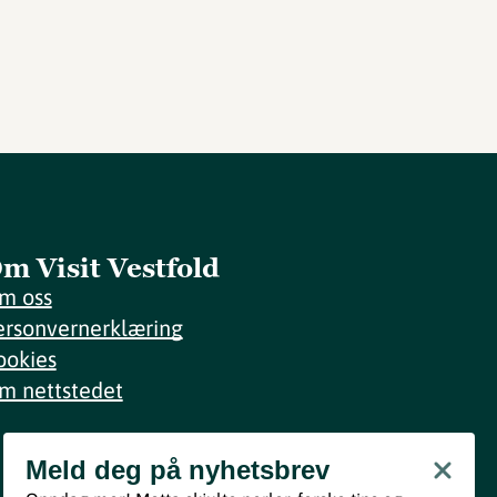
m Visit Vestfold
m oss
ersonvernerklæring
ookies
m nettstedet
Meld deg på nyhetsbrev
Meld deg på nyhetsbrev