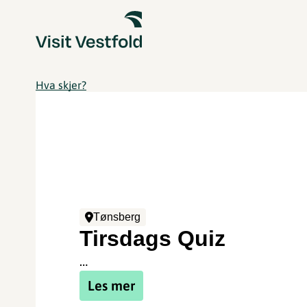
Hva skjer?
Tønsberg
Tirsdags Quiz
…
Les mer