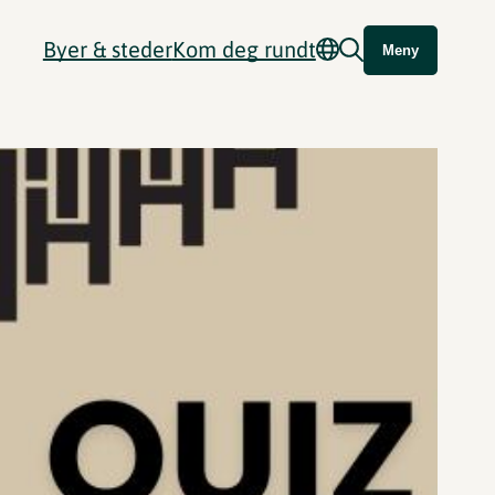
Byer & steder
Kom deg rundt
Meny