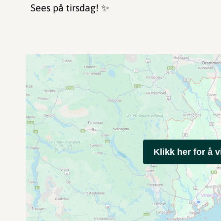
Sees på tirsdag! ✨
Klikk her for å v