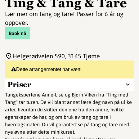
Ting & Tang & Tare
Lær mer om tang og tare! Passer for 6 år og
oppover.
Book nå
Helgerødveien 590
, 3145 Tjøme
Dette arrangementet har vært.
Priser
Tangekspertene Anne-Lise og Bjørn Viken fra "Ting med
Tang" tar turen. De vil blant annet lære deg navn på ulike
arter, hvordan du skiller den ene fra den andre, hvilke
egenskaper de har, og om bruk av tang og tare i
hverdagsmaten. Du vil garantert se på tang og tare med
nye øyne etter dette minikurset.