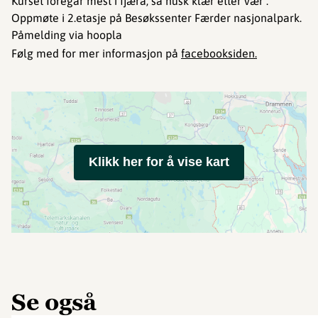
Kurset foregår mest i fjæra, så husk klær etter vær .
Oppmøte i 2.etasje på Besøkssenter Færder nasjonalpark.
Påmelding via hoopla
Følg med for mer informasjon på
facebooksiden.
Klikk her for å vise kart
Se også