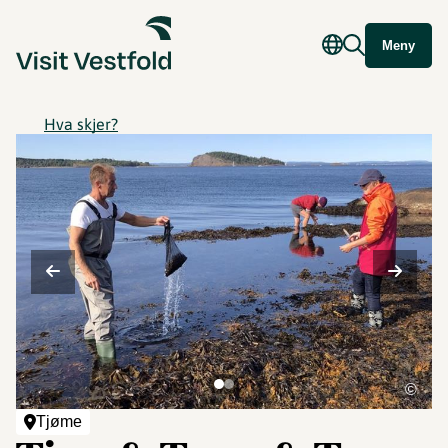
Meny
Hva skjer?
©
Tjøme