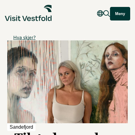
Meny
Hva skjer?
Sandefjord