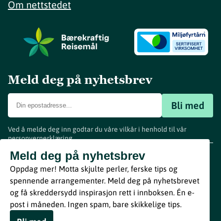
Om nettstedet
Meld deg på nyhetsbrev
Bli med
Ved å melde deg inn godtar du våre vilkår i henhold til vår
personvernerklæring
.
www.visitvestfold.com
Meld deg på nyhetsbrev
Turistinformasjon
Oppdag mer! Motta skjulte perler, ferske tips og
Vestfold Fylkeskommune
spennende arrangementer. Meld deg på nyhetsbrevet
By
Breakfast
og få skreddersydd inspirasjon rett i innboksen. Én e-
post i måneden. Ingen spam, bare skikkelige tips.