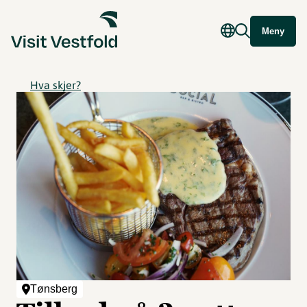
Meny
Hva skjer?
Tønsberg