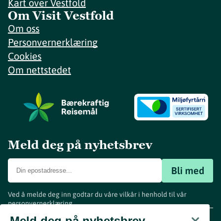
Kart over Vestfold
Om Visit Vestfold
Om oss
Personvernerklæring
Cookies
Om nettstedet
Meld deg på nyhetsbrev
Bli med
Ved å melde deg inn godtar du våre vilkår i henhold til vår
personvernerklæring
.
www.visitvestfold.com
Meld deg på nyhetsbrev