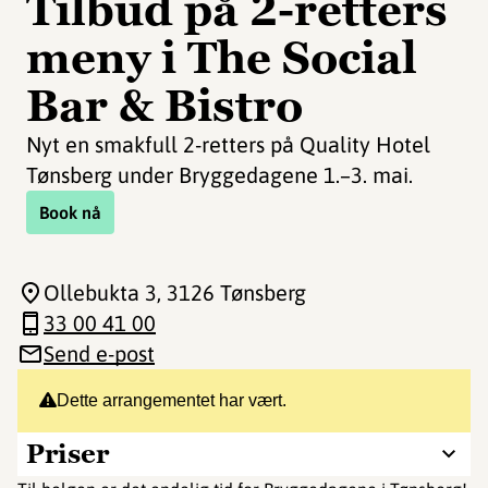
Tilbud på 2-retters
meny i The Social
Bar & Bistro️
Nyt en smakfull 2-retters på Quality Hotel
Tønsberg under Bryggedagene 1.–3. mai.
Book nå
Ollebukta 3
, 3126 Tønsberg
33 00 41 00
Send e-post
Dette arrangementet har vært.
Priser