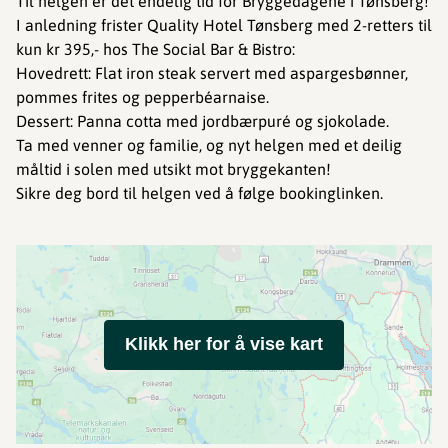
Til helgen er det endelig tid for Bryggedagene i Tønsberg!
I anledning frister Quality Hotel Tønsberg med 2-retters til
kun kr 395,- hos The Social Bar & Bistro:
️Hovedrett: Flat iron steak servert med aspargesbønner,
pommes frites og pepperbéarnaise.
Dessert: Panna cotta med jordbærpuré og sjokolade.
Ta med venner og familie, og nyt helgen med et deilig
måltid i solen med utsikt mot bryggekanten!
Sikre deg bord til helgen ved å følge bookinglinken.
Klikk her for å vise kart