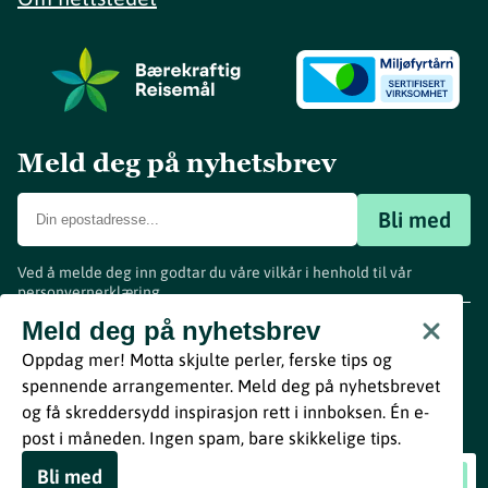
Meld deg på nyhetsbrev
Bli med
Ved å melde deg inn godtar du våre vilkår i henhold til vår
personvernerklæring
.
www.visitvestfold.com
Meld deg på nyhetsbrev
Turistinformasjon
Oppdag mer! Motta skjulte perler, ferske tips og
Vestfold Fylkeskommune
spennende arrangementer. Meld deg på nyhetsbrevet
By
Breakfast
og få skreddersydd inspirasjon rett i innboksen. Én e-
post i måneden. Ingen spam, bare skikkelige tips.
Bli med
Thom Hell i Bruddet
Book nå