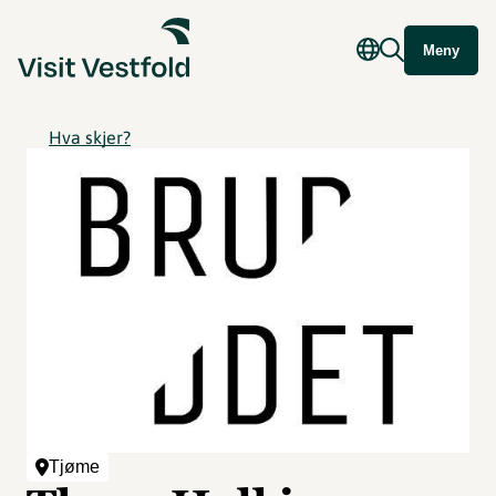
Meny
Hva skjer?
Tjøme