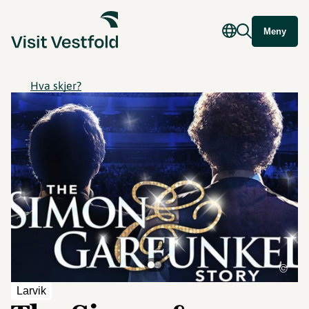
Meny
Hva skjer?
©
Larvik