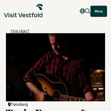
Meny
Hva skjer?
Tønsberg