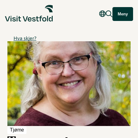
Meny
Hva skjer?
Tjøme